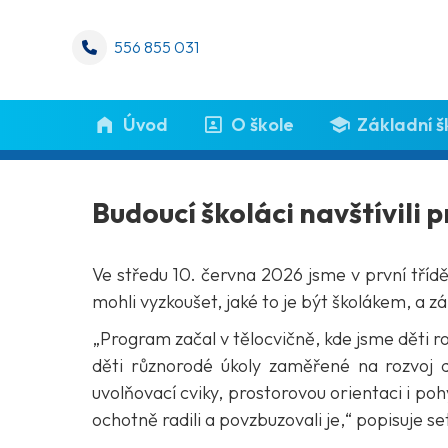
556 855 031
Úvod
O škole
Základní š
Budoucí školáci navštívili
Ve středu 10. června 2026 jsme v první třídě
mohli vyzkoušet, jaké to je být školákem, a 
„Program začal v tělocvičně, kde jsme děti roz
děti různorodé úkoly zaměřené na rozvoj do
uvolňovací cviky, prostorovou orientaci i poh
ochotně radili a povzbuzovali je,“ popisuje s