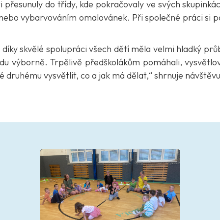
ti přesunuly do třídy, kde pokračovaly ve svých skupinká
nebo vybarvováním omalovánek. Při společné práci si poví
íky skvělé spolupráci všech dětí měla velmi hladký průbě
vdu výborně. Trpělivě předškolákům pomáhali, vysvětloval
hé druhému vysvětlit, co a jak má dělat,“ shrnuje návště