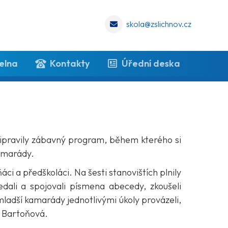
skola@zslichnov.cz
elna
Kontakty
Úřední deska
 připravily zábavný program, během kterého si
kamarády.
áci a předškoláci. Na šesti stanovištích plnily
edali a spojovali písmena abecedy, zkoušeli
 mladší kamarády jednotlivými úkoly provázeli,
ka Bartoňová.