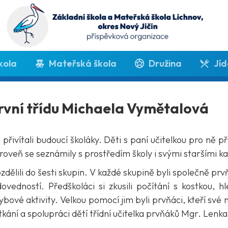
kola
Mateřská škola
Družina
Jíd
 první třídu Michaela Vymětalová
 přivítali budoucí školáky. Děti s paní učitelkou pro ně
zároveň se seznámily s prostředím školy i svými staršími 
dělili do šesti skupin. V každé skupině byli společně prvň
vedností. Předškoláci si zkusili počítání s kostkou, hl
ybové aktivity. Velkou pomocí jim byli prvňáci, kteří své
etkání a spolupráci dětí třídní učitelka prvňáků Mgr. Len