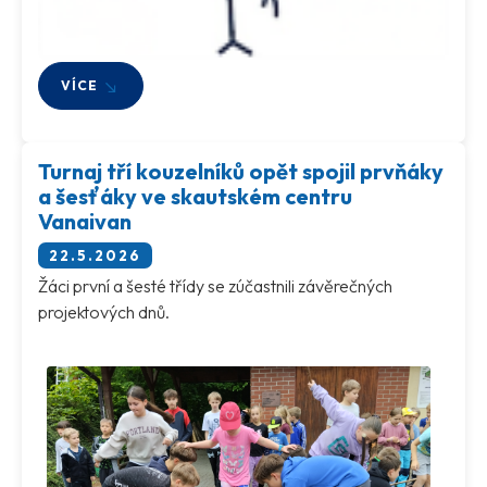
VÍCE
Turnaj tří kouzelníků opět spojil prvňáky
a šesťáky ve skautském centru
Vanaivan
22.5.2026
Žáci první a šesté třídy se zúčastnili závěrečných
projektových dnů.