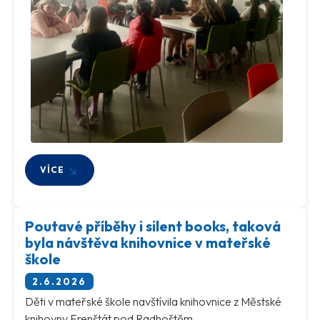
VÍCE
Poutavé příběhy i silent books, taková
byla návštěva knihovnice v mateřské
škole
2.6.2026
Děti v mateřské škole navštívila knihovnice z Městské
knihovny Frenštát pod Radhoštěm.