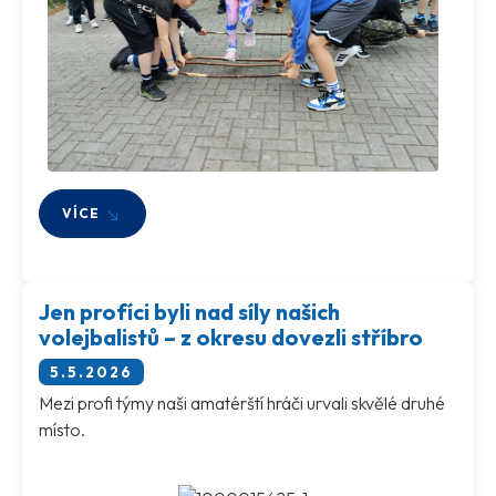
VÍCE
Jen profíci byli nad síly našich
volejbalistů – z okresu dovezli stříbro
5.5.2026
Mezi profi týmy naši amatérští hráči urvali skvělé druhé
místo.