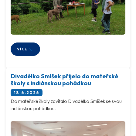
VÍCE
Divadélko Smíšek přijelo do mateřské
školy s indiánskou pohádkou
18.6.2026
Do mateřské školy zavítalo Divadélko Smíšek se svou
indiánskou pohádkou.