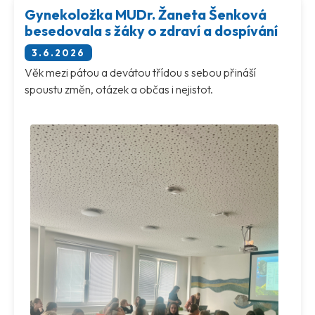
Gynekoložka MUDr. Žaneta Šenková
besedovala s žáky o zdraví a dospívání
3.6.2026
Věk mezi pátou a devátou třídou s sebou přináší
spoustu změn, otázek a občas i nejistot.