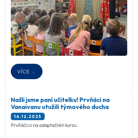
VÍCE
Našli jsme paní učitelku! Prvňáci na
Vanaivanu utužili týmového ducha
16.12.2025
Prvňáčcci na adaptačním kurzu.