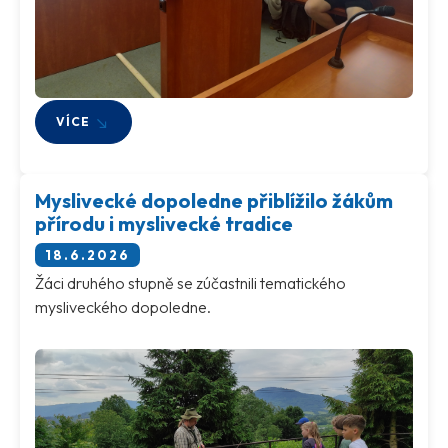
VÍCE
Myslivecké dopoledne přiblížilo žákům
přírodu i myslivecké tradice
18.6.2026
Žáci druhého stupně se zúčastnili tematického
mysliveckého dopoledne.