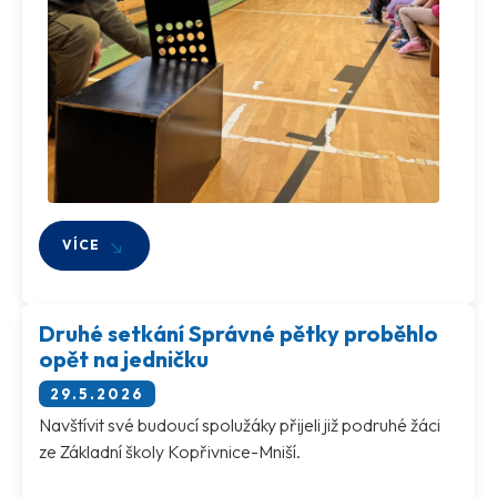
VÍCE
Druhé setkání Správné pětky proběhlo
opět na jedničku
29.5.2026
Navštívit své budoucí spolužáky přijeli již podruhé žáci
ze Základní školy Kopřivnice-Mniší.