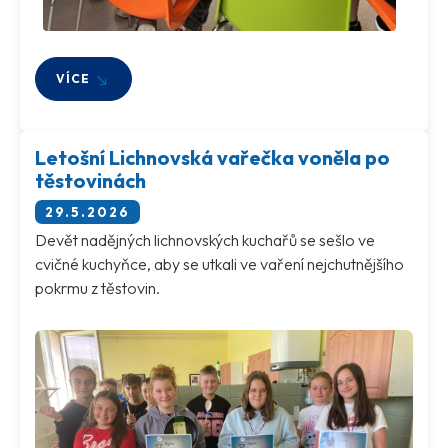
VÍCE
Letošní Lichnovská vařečka voněla po
těstovinách
29.5.2026
Devět nadějných lichnovských kuchařů se sešlo ve
cvičné kuchyňce, aby se utkali ve vaření nejchutnějšího
pokrmu z těstovin.