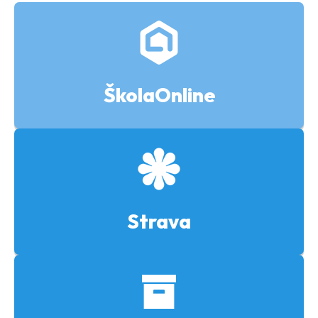
ŠkolaOnline
Strava