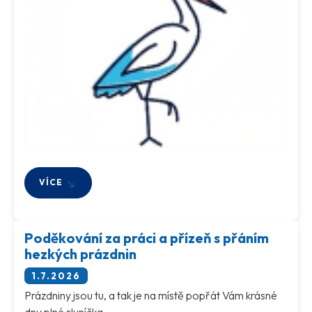
VÍCE
Poděkování za práci a přízeň s přáním
hezkých prázdnin
1.7.2026
Prázdniny jsou tu, a tak je na místě popřát Vám krásné
dny plné sluníčka.