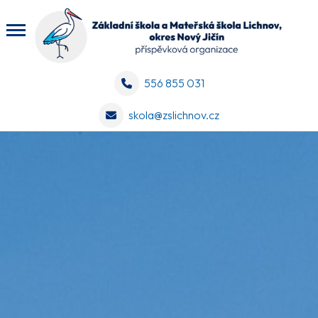
556 855 031
skola@zslichnov.cz