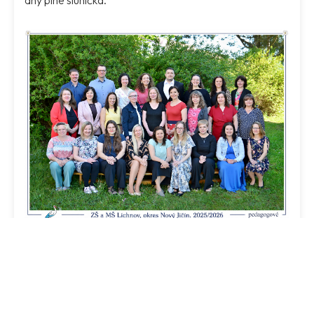
VÍCE
Županový den potěšil děti ve třídě