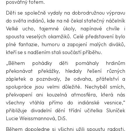
posvátný totem.
Děti se společně vydaly na dobrodružnou výpravu
do světa indiánů, kde na ně čekal statečný náčelník
Velké ucho, tajemné úkoly, napínavé chvíle i
spousta veselých okamžiků. Celé představení bylo
plné fantazie, humoru a zapojení malých diváků,
kteří se s nadšením stali součástí příběhu.
„Během pohádky děti pomáhaly hrdinům
překonávat překážky, hledaly řešení různých
zápletek a poznávaly, že odvaha, přátelství a
spolupráce jsou velmi důležité. Nechyběl smích,
překvapení ani kouzelná atmosféra, která nás
všechny vtáhla přímo do indiánské vesnice,“
přibližuje divadelní dění třídní učitelka Sluníček
Lucie Weissmannová, DiS.
Během dopoledne si všichni užili spoustu radosti,