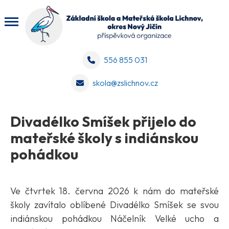
556 855 031
skola@zslichnov.cz
Divadélko Smíšek přijelo do
mateřské školy s indiánskou
pohádkou
Ve čtvrtek 18. června 2026 k nám do mateřské
školy zavítalo oblíbené Divadélko Smíšek se svou
indiánskou pohádkou Náčelník Velké ucho a