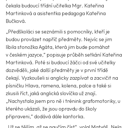
čekala budoucí třídní učitelka Mgr. Kateřina
Martinková a asistentka pedagoga Kateřina
Bučková.
„Předškoláci se seznámili s pomocníky, kteří je
budou provázet napříč předměty. Nejvíc se jim
líbila stonožka Agáta, která jim bude pomáhat
v českém jazyce,“ popisuje průběh setkání Kateřina
Martinková. Poté si budoucí žáčci od své učitelky
dozvěděli, jaké další předměty je v první třídě
čekají. Vyzkoušeli si anglicky zazpívat a zacvičit na
písničku Hlava, ramena, kolena, palce a také si
zkusili říct, jaká anglická slovíčka už znají.
„Nachystala jsem pro ně i trénink grafomotoriky, u
kterého ukázali, že jsou opravdu do školy
připraveni,“ dodává dále kantorka.
„Už se těším, až se naučím číst“, volal Matyáš. Nela