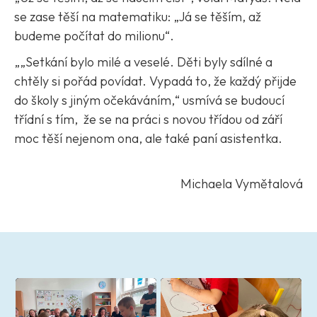
se zase těší na matematiku: „Já se těším, až
budeme počítat do milionu“.
„„Setkání bylo milé a veselé. Děti byly sdílné a
chtěly si pořád povídat. Vypadá to, že každý přijde
do školy s jiným očekáváním,“ usmívá se budoucí
třídní s tím, že se na práci s novou třídou od září
moc těší nejenom ona, ale také paní asistentka.
Michaela Vymětalová