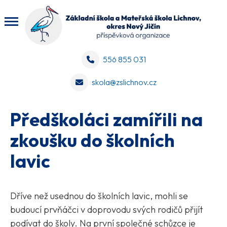
556 855 031
skola@zslichnov.cz
Předškoláci zamířili na
zkoušku do školních
lavic
Dříve než usednou do školních lavic, mohli se
budoucí prvňáčci v doprovodu svých rodičů přijít
podívat do školy. Na první společné schůzce je