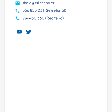
skola@zslichnov.cz
556 855 031 (Sekretariát)
774 430 360 (Ředitelka)