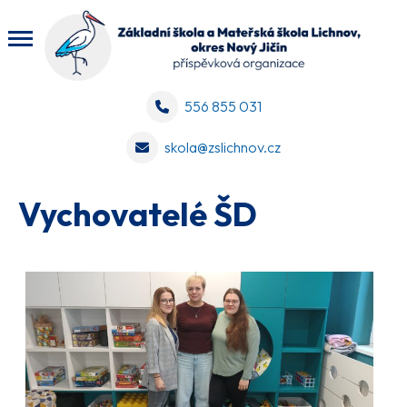
556 855 031
skola@zslichnov.cz
Vychovatelé ŠD