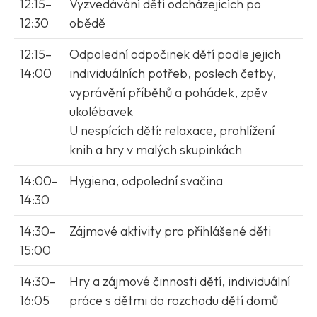
12:15–
Vyzvedávání dětí odcházejících po
12:30
obědě
12:15–
Odpolední odpočinek dětí podle jejich
14:00
individuálních potřeb, poslech četby,
vyprávění příběhů a pohádek, zpěv
ukolébavek
U nespících dětí: relaxace, prohlížení
knih a hry v malých skupinkách
14:00–
Hygiena, odpolední svačina
14:30
14:30–
Zájmové aktivity pro přihlášené děti
15:00
14:30–
Hry a zájmové činnosti dětí, individuální
16:05
práce s dětmi do rozchodu dětí domů