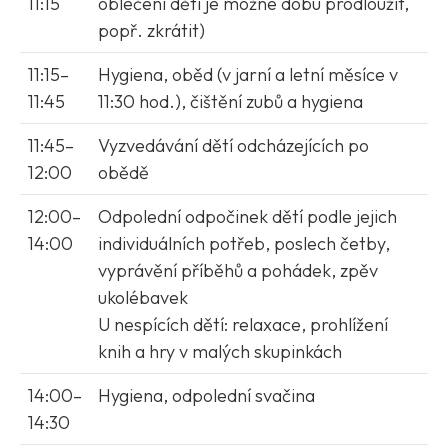
11:15
oblečení dětí je možné dobu prodloužit,
popř. zkrátit)
11:15–
Hygiena, oběd (v jarní a letní měsíce v
11:45
11:30 hod.), čištění zubů a hygiena
11:45–
Vyzvedávání dětí odcházejících po
12:00
obědě
12:00–
Odpolední odpočinek dětí podle jejich
14:00
individuálních potřeb, poslech četby,
vyprávění příběhů a pohádek, zpěv
ukolébavek
U nespících dětí: relaxace, prohlížení
knih a hry v malých skupinkách
14:00–
Hygiena, odpolední svačina
14:30