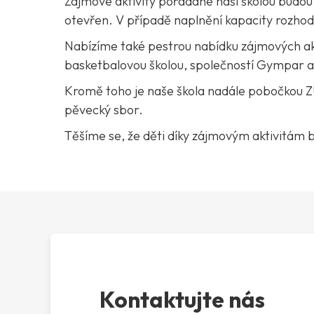
Zájmové aktivity pořádané naší školou budou
otevřen. V případě naplnění kapacity rozhoduj
Nabízíme také pestrou nabídku zájmových akti
basketbalovou školou, společností Gympar a
Kromě toho je naše škola nadále pobočkou ZUŠ
pěvecký sbor.
Těšíme se, že děti díky zájmovým aktivitám bu
Kontaktujte nás