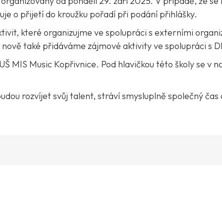
 organizovány od pondělí 29. září 2025. V případě, že se
e o přijetí do kroužku pořadí při podání přihlášky.
vit, které organizujme ve spolupráci s externími organi
 nově také přidáváme zájmové aktivity ve spolupráci s 
 MIS Music Kopřivnice. Pod hlavičkou této školy se v naš
dou rozvíjet svůj talent, stráví smysluplně společný čas a