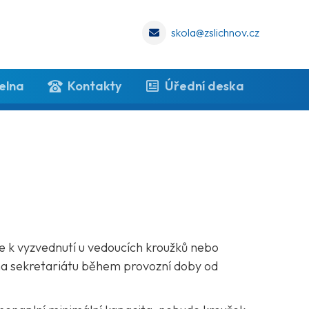
skola@zslichnov.cz
elna
Kontakty
Úřední deska
je k vyzvednutí u vedoucích kroužků nebo
n na sekretariátu během provozní doby od