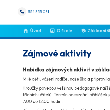
556 855 031
Úvod
O škole
Základní š
Zájmové aktivity
Nabídka zájmových aktivit v zákla
Milé děti, vážení rodiče, naše škola připravi
Kroužky povedou většinou pedagogové naší ško
třídních učitelů. Termín odevzdání přihlášek
7:00 do 12:00 hodin.