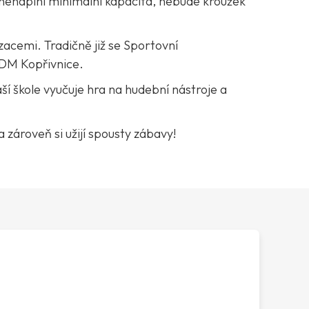
 nenaplní minimální kapacita, nebude kroužek
zacemi. Tradičně již se Sportovní
DDM Kopřivnice.
í škole vyučuje hra na hudební nástroje a
 zároveň si užijí spousty zábavy!