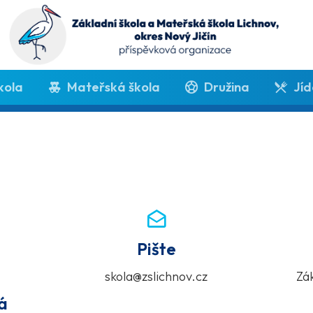
kola
Mateřská škola
Družina
Jíd
Pište
skola@zslichnov.cz
Zák
á