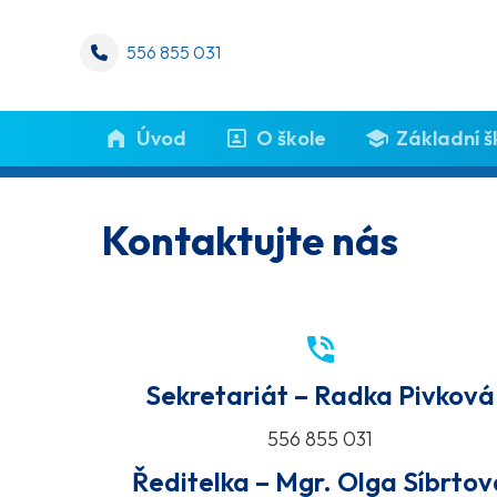
556 855 031
Úvod
O škole
Základní š
Kontaktujte nás
Sekretariát – Radka Pivková
556 855 031
Ředitelka – Mgr. Olga Síbrtov