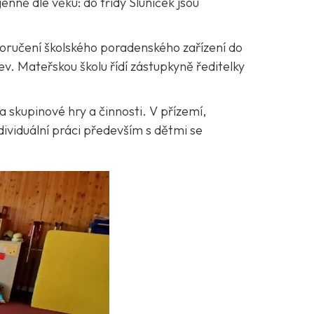
enně dle věku: do třídy Sluníček jsou
oporučení školského poradenského zařízení do
ev. Mateřskou školu řídí zástupkyně ředitelky
 skupinové hry a činnosti. V přízemí,
individuální práci především s dětmi se