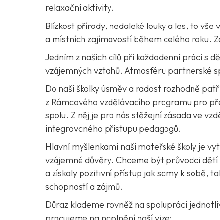
relaxační aktivity.
Blízkost přírody, nedaleké louky a les, to vš
a místních zajímavostí během celého roku. Zár
Jedním z našich cílů při každodenní práci s d
vzájemných vztahů. Atmosféru partnerské 
Do naší školky úsměv a radost rozhodně patří
z Rámcového vzdělávacího programu pro před
spolu. Z něj je pro nás stěžejní zásada ve vzd
integrovaného přístupu pedagogů.
Hlavní myšlenkami naší mateřské školy je vy
vzájemné důvěry. Chceme být průvodci dětí v 
a získaly pozitivní přístup jak samy k sobě
schopností a zájmů.
Důraz klademe rovněž na spolupráci jednotlivýc
pracujeme na naplnění naší vize: