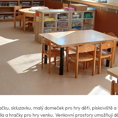
čku, skluzavku, malý domeček pro hry dětí, pískoviště a
 a hračky pro hry venku. Venkovní prostory umožňují 