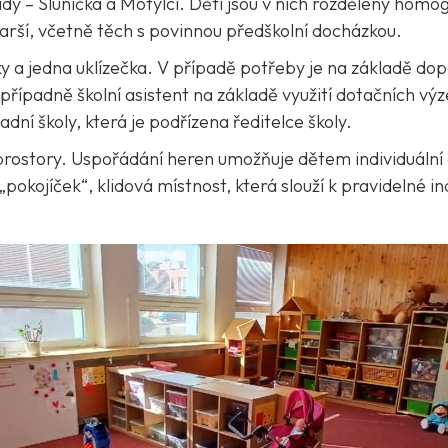
dy – Sluníčka a Motýlci. Děti jsou v nich rozděleny homog
tarší, včetně těch s povinnou předškolní docházkou.
elky a jedna uklízečka. V případě potřeby je na základě d
řípadně školní asistent na základě využití dotačních výz
dní školy, která je podřízena ředitelce školy.
rostory. Uspořádání heren umožňuje dětem individuální a
ý „pokojíček“, klidová místnost, která slouží k pravidelné 