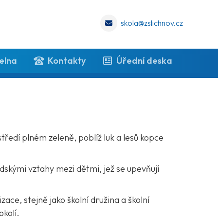
skola@zslichnov.cz
elna
Kontakty
Úřední deska
středí plném zeleně, poblíž luk a lesů kopce
skými vztahy mezi dětmi, jež se upevňují
ace, stejně jako školní družina a školní
okolí.