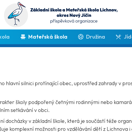
kola
Mateřská škola
Družina
Jíd
o hlavní silnici protínající obec, uprostřed zahrady v pro
rakter školy podpořený četnými rodinnými nebo kamarád
lním setkávání v obci.
 docházky v základní škole, která je součástí téže organiz
šuje komplexní možnosti pro vzdělávání dětí z Lichnova i 