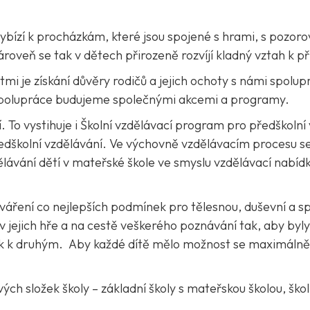
e vybízí k procházkám, které jsou spojené s hrami, s pozor
oveň se tak v dětech přirozeně rozvíjí kladný vztah k pří
ětmi je získání důvěry rodičů a jejich ochoty s námi spolu
spolupráce budujeme společnými akcemi a programy.
. To vystihuje i Školní vzdělávací program pro předškolní
školní vzdělávání. Ve výchovně vzdělávacím procesu se
ělávání dětí v mateřské škole ve smyslu vzdělávací nabídky,
tváření co nejlepších podmínek pro tělesnou, duševní a 
jejich hře a na cestě veškerého poznávání tak, aby byly
, tak k druhým. Aby každé dítě mělo možnost se maximáln
h složek školy – základní školy s mateřskou školou, školní