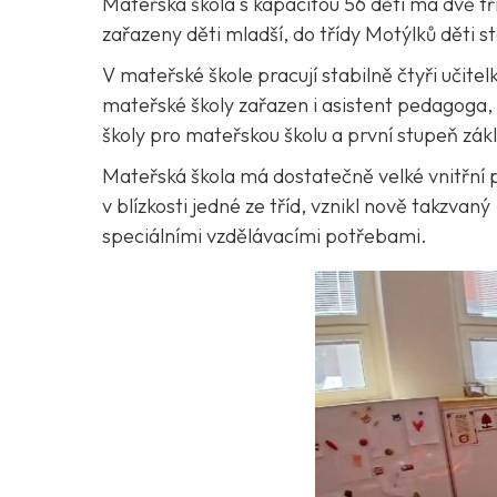
Mateřská škola s kapacitou 56 dětí má dvě tří
zařazeny děti mladší, do třídy Motýlků děti s
V mateřské škole pracují stabilně čtyři učit
mateřské školy zařazen i asistent pedagoga, p
školy pro mateřskou školu a první stupeň zákla
Mateřská škola má dostatečně velké vnitřní p
v blízkosti jedné ze tříd, vznikl nově takzvan
speciálními vzdělávacími potřebami.