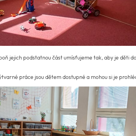
oň jejich podstatnou část umísťujeme tak, aby je děti do
Výtvarné práce jsou dětem dostupné a mohou si je prohléd