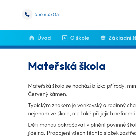
556 855 031
Úvod
O škole
Základní š
Mateřská škola
Mateřská škola se nachází blízko přírody, mim
Červený kámen.
Typickým znakem je venkovský a rodinný cha
nejenom ve škole, ale také při jejich neformá
Děti mohou pokračovat v plnění povinné školní
jídelna. Propojení všech těchto složek zastře