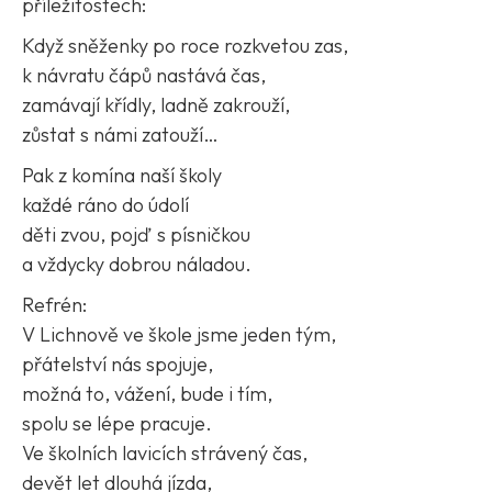
příležitostech:
Když sněženky po roce rozkvetou zas,
k návratu čápů nastává čas,
zamávají křídly, ladně zakrouží,
zůstat s námi zatouží…
Pak z komína naší školy
každé ráno do údolí
děti zvou, pojď s písničkou
a vždycky dobrou náladou.
Refrén:
V Lichnově ve škole jsme jeden tým,
přátelství nás spojuje,
možná to, vážení, bude i tím,
spolu se lépe pracuje.
Ve školních lavicích strávený čas,
devět let dlouhá jízda,