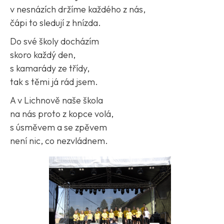
v nesnázích držíme každého z nás,
čápi to sledují z hnízda.
Do své školy docházím
skoro každý den,
s kamarády ze třídy,
tak s těmi já rád jsem.
A v Lichnově naše škola
na nás proto z kopce volá,
s úsměvem a se zpěvem
není nic, co nezvládnem.